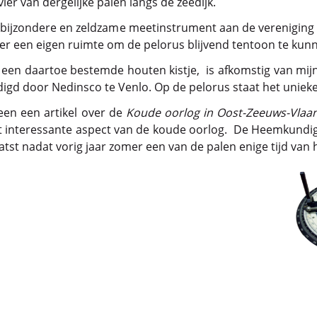
r van dergelijke palen langs de zeedijk.
t bijzondere en zeldzame meetinstrument aan de verenigin
over een eigen ruimte om de pelorus blijvend tentoon te kunn
 een daartoe bestemde houten kistje, is afkomstig van mij
igd door Nedinsco te Venlo. Op de pelorus staat het unieke 
en een artikel over de
Koude oorlog in Oost-Zeeuws-Vlaa
dit interessante aspect van de koude oorlog. De Heemkundi
tst nadat vorig jaar zomer een van de palen enige tijd van h