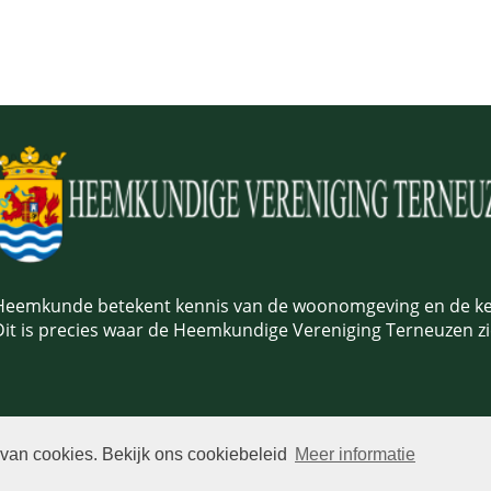
Heemkunde betekent kennis van de woonomgeving en de ken
Dit is precies waar de Heemkundige Vereniging Terneuzen z
 van cookies. Bekijk ons cookiebeleid
Meer informatie
026 Heemkundige Vereniging Terneuzen | Realisatie:
TiDi M