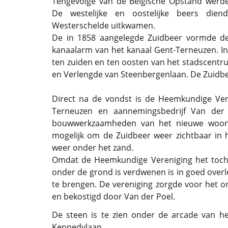
Tengevolge van de Belgische Opstand werde
De westelijke en oostelijke beers dien
Westerschelde uitkwamen.
De in 1858 aangelegde Zuidbeer vormde de v
kanaalarm van het kanaal Gent-Terneuzen. In
ten zuiden en ten oosten van het stadscentr
en Verlengde van Steenbergenlaan. De Zuidbe
Direct na de vondst is de Heemkundige Ve
Terneuzen en aannemingsbedrijf Van der
bouwwerkzaamheden van het nieuwe woon- 
mogelijk om de Zuidbeer weer zichtbaar in 
weer onder het zand.
Omdat de Heemkundige Vereniging het toch 
onder de grond is verdwenen is in goed overl
te brengen. De vereniging zorgde voor het o
en bekostigd door Van der Poel.
De steen is te zien onder de arcade van 
Kennedylaan.