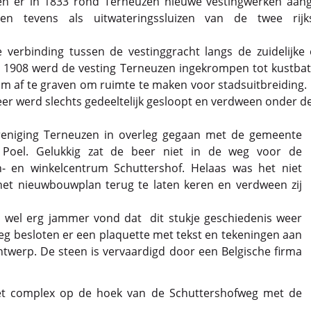
n er in 1833 rond Terneuzen nieuwe vestingwerken aangel
den tevens als uitwateringssluizen van de twee rijk
erbinding tussen de vestinggracht langs de zuidelijke e
 1908 werd de vesting Terneuzen ingekrompen tot kustbatt
um af te graven om ruimte te maken voor stadsuitbreiding.
er werd slechts gedeeltelijk gesloopt en verdween onder d
reniging Terneuzen in overleg gegaan met de gemeente
 Poel. Gelukkig zat de beer niet in de weg voor de
en winkelcentrum Schuttershof. Helaas was het niet
het nieuwbouwplan terug te laten keren en verdween zij
wel erg jammer vond dat dit stukje geschiedenis weer
eg besloten er een plaquette met tekst en tekeningen aan
ntwerp. De steen is vervaardigd door een Belgische firma
het complex op de hoek van de Schuttershofweg met de