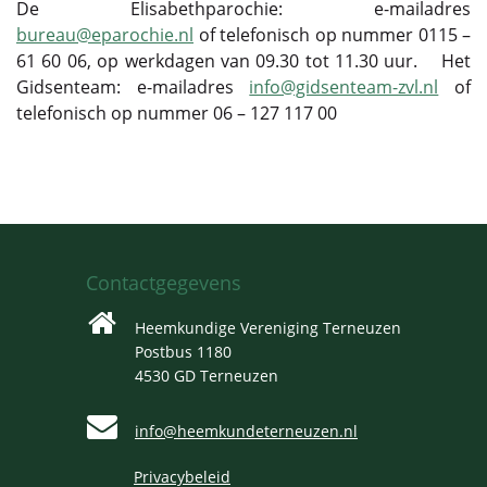
De Elisabethparochie: e-mailadres
bureau@eparochie.nl
of telefonisch op nummer 0115 –
61 60 06, op werkdagen van 09.30 tot 11.30 uur. Het
Gidsenteam: e-mailadres
info@gidsenteam-zvl.nl
of
telefonisch op nummer 06 – 127 117 00
Contactgegevens
Heemkundige Vereniging Terneuzen
Postbus 1180
4530 GD Terneuzen
info@heemkundeterneuzen.nl
Privacybeleid