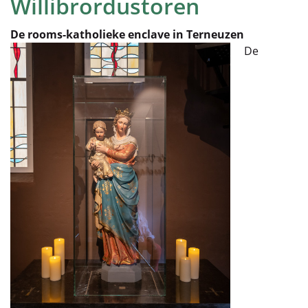
Willibrordustoren
De rooms-katholieke enclave in Terneuzen
De