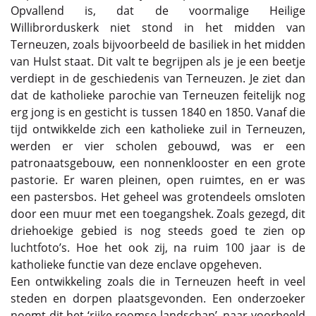
Opvallend is, dat de voormalige Heilige
Willibrorduskerk niet stond in het midden van
Terneuzen, zoals bijvoorbeeld de basiliek in het midden
van Hulst staat. Dit valt te begrijpen als je je een beetje
verdiept in de geschiedenis van Terneuzen. Je ziet dan
dat de katholieke parochie van Terneuzen feitelijk nog
erg jong is en gesticht is tussen 1840 en 1850. Vanaf die
tijd ontwikkelde zich een katholieke zuil in Terneuzen,
werden er vier scholen gebouwd, was er een
patronaatsgebouw, een nonnenklooster en een grote
pastorie. Er waren pleinen, open ruimtes, en er was
een pastersbos. Het geheel was grotendeels omsloten
door een muur met een toegangshek. Zoals gezegd, dit
driehoekige gebied is nog steeds goed te zien op
luchtfoto’s. Hoe het ook zij, na ruim 100 jaar is de
katholieke functie van deze enclave opgeheven.
Een ontwikkeling zoals die in Terneuzen heeft in veel
steden en dorpen plaatsgevonden. Een onderzoeker
noemt dit het ‘rijke roomse landschap’, naar voorbeeld