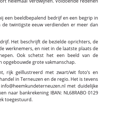
kort helemaal verdwijnen. Voldoende redenen
j een beeldbepalend bedrijf en een begrip in
n de twintigste eeuw verdienden er meer dan
jf. Het beschrijft de bezielde oprichters, de
de werknemers, en niet in de laatste plaats de
chepen. Ook schetst het een beeld van de
aren opgebouwde grote vakmanschap.
, rijk geïllustreerd met zwart/wit foto’s en
khandel in Terneuzen en de regio. Het is tevens
info@heemkundeterneuzen.nl
met duidelijke
aken naar bankrekening IBAN: NL68RABO 0129
week toegestuurd.