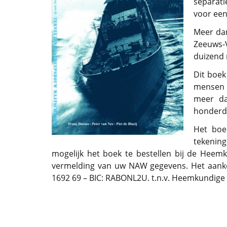
separati
voor een
Meer dan
Zeeuws-V
duizend
Dit boek
mensen u
meer da
honderde
Het boek
tekening
mogelijk het boek te bestellen bij de Heem
vermelding van uw NAW gegevens. Het aanko
1692 69 – BIC: RABONL2U. t.n.v. Heemkundige