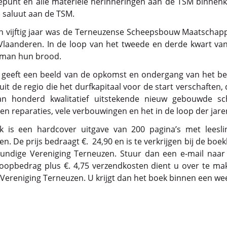
epunt en alle materiële herinneringen aan de TSM binnen
 saluut aan de TSM.
 vijftig jaar was de Terneuzense Scheepsbouw Maatschappi
laanderen. In de loop van het tweede en derde kwart va
 man hun brood.
 geeft een beeld van de opkomst en ondergang van het bedri
it de regio die het durfkapitaal voor de start verschaften, 
n honderd kwalitatief uitstekende nieuw gebouwde s
n reparaties, vele verbouwingen en het in de loop der j
 is een hardcover uitgave van 200 pagina’s met leeslint
en. De prijs bedraagt €. 24,90 en is te verkrijgen bij de boe
kundige Vereniging Terneuzen. Stuur dan een e-mail naar
opbedrag plus €. 4,75 verzendkosten dient u over te m
 Vereniging Terneuzen. U krijgt dan het boek binnen een 